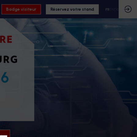
Badge visiteur
Réservez votre stand
FR
EN
DE
26
26