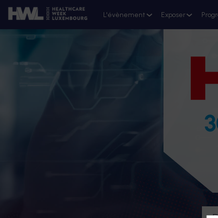
L'évènement
Exposer
Prog
3
D