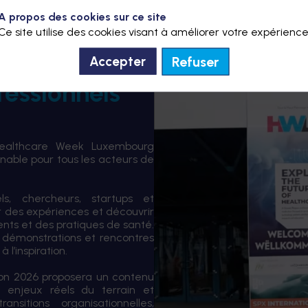
A propos des cookies sur ce site
Ce site utilise des cookies visant à améliorer votre expérience
Refuser
Accepter
fessionnels
Healthcare Week Luxembourg
able pour tous les acteurs de
els, chercheurs, startups et
er des expériences et découvrir
ents et des pratiques de santé.
 démonstrations et rencontres
 l’inspiration.
tion 2026 proposera un contenu
 enjeux réels du terrain et
sitions organisationnelles,