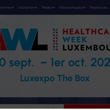
ramme
Inscription
Média
Infos pratiques
Ressources
0 sept. – 1er oct. 20
Luxexpo The Box
evenez partenaire HWL26
Je m'inscris à HWL