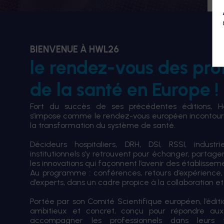
BIENVENUE À HWL26
le rendez-vous des pro
de la santé en Europe !
Fort du succès de ses précédentes éditions, 
s’impose comme le rendez-vous européen incontourn
la transformation du système de santé.
Décideurs hospitaliers, DRH, DSI, RSSI, industri
institutionnels s’y retrouvent pour échanger, partag
les innovations qui façonnent l’avenir des établissem
Au programme : conférences, retours d’expérience,
d’experts, dans un cadre propice à la collaboration et à
Portée par son Comité Scientifique européen, l’édi
ambitieux et concret, conçu pour répondre aux
accompagner les professionnels dans leurs tran