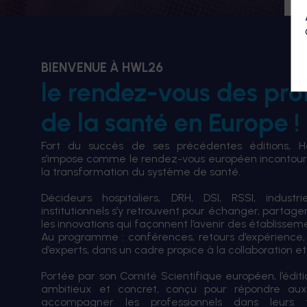
BIENVENUE À HWL26
le rendez-vous des pro
de la santé en Europe !
Fort du succès de ses précédentes éditions, 
s’impose comme le rendez-vous européen incontourn
la transformation du système de santé.
Décideurs hospitaliers, DRH, DSI, RSSI, industri
institutionnels s’y retrouvent pour échanger, partag
les innovations qui façonnent l’avenir des établissem
Au programme : conférences, retours d’expérience,
d’experts, dans un cadre propice à la collaboration et à
Portée par son Comité Scientifique européen, l’édi
ambitieux et concret, conçu pour répondre aux
accompagner les professionnels dans leurs tran