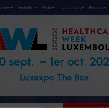
ramme
Inscription
Média
Infos pratiques
Ressources
0 sept. – 1er oct. 20
Luxexpo The Box
evenez partenaire HWL26
Je m'inscris à HWL