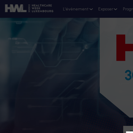
L'évènement
Exposer
Prog
3
D