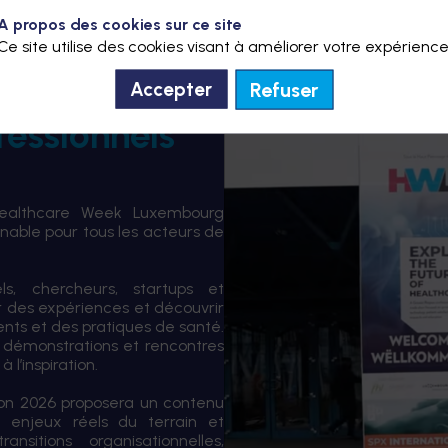
A propos des cookies sur ce site
Ce site utilise des cookies visant à améliorer votre expérience
Refuser
Accepter
fessionnels
Healthcare Week Luxembourg
able pour tous les acteurs de
els, chercheurs, startups et
er des expériences et découvrir
ents et des pratiques de santé.
 démonstrations et rencontres
 l’inspiration.
tion 2026 proposera un contenu
 enjeux réels du terrain et
sitions organisationnelles,