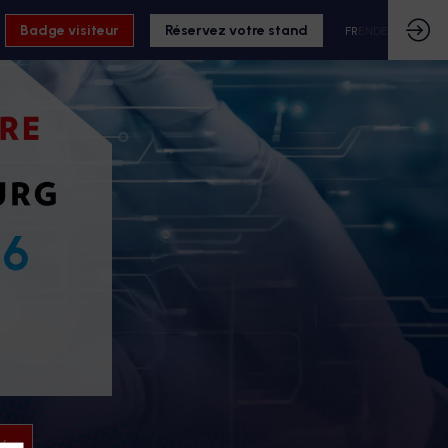
Badge visiteur
Réservez votre stand
FR
EN
DE
26
26