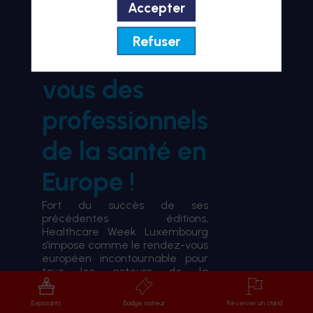
Accepter
BIENVENUE À HWL26
Refuser
le rendez-
vous des
professionnels
de la santé en
Europe !
Fort du succès de ses
précédentes éditions,
Healthcare Week Luxembourg
s’impose comme le rendez-vous
européen incontournable pour
tous les acteurs de la
transformation du système de
santé.
Exposants
Badge visiteur
Réserver un stand