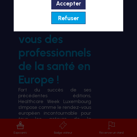
Accepter
BIENVENUE À HWL26
Refuser
le rendez-
vous des
professionnels
de la santé en
Europe !
Fort du succès de ses
précédentes éditions,
Healthcare Week Luxembourg
s’impose comme le rendez-vous
européen incontournable pour
tous les acteurs de la
transformation du système de
santé.
Exposants
Badge visiteur
Réserver un stand