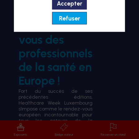
Accepter
BIENVENUE À HWL26
Refuser
le rendez-
vous des
professionnels
de la santé en
Europe !
Fort du succès de ses
précédentes éditions,
Healthcare Week Luxembourg
s’impose comme le rendez-vous
européen incontournable pour
tous les acteurs de la
transformation du système de
santé.
Exposants
Badge visiteur
Réserver un stand