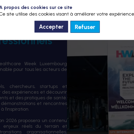
A propos des cookies sur ce site
Ce site utilise des cookies visant à améliorer votre expérience
Refuser
Accepter
fessionnels
Healthcare Week Luxembourg
able pour tous les acteurs de
els, chercheurs, startups et
er des expériences et découvrir
ents et des pratiques de santé.
 démonstrations et rencontres
 l’inspiration.
tion 2026 proposera un contenu
 enjeux réels du terrain et
sitions organisationnelles,