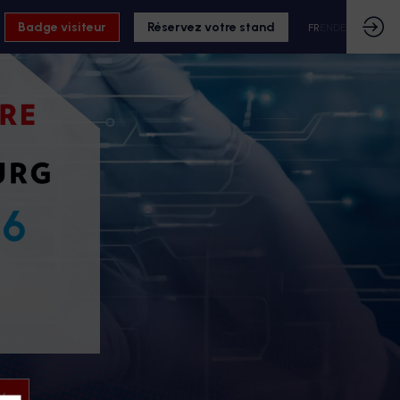
Badge visiteur
Réservez votre stand
FR
EN
DE
26
26