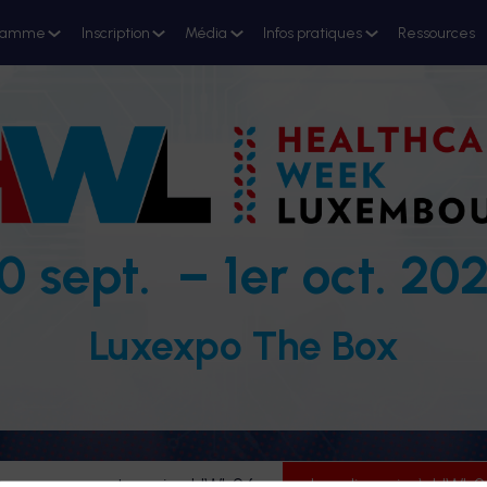
ramme
Inscription
Média
Infos pratiques
Ressources
0 sept. – 1er oct. 20
Luxexpo The Box
evenez partenaire HWL26
Je m'inscris à HWL