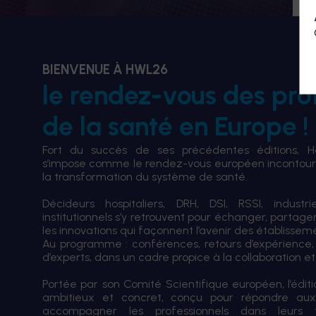
BIENVENUE À HWL26
le rendez-vous des pro
de la santé en Europe !
Fort du succès de ses précédentes éditions, 
s’impose comme le rendez-vous européen incontourn
la transformation du système de santé.
Décideurs hospitaliers, DRH, DSI, RSSI, industri
institutionnels s’y retrouvent pour échanger, partag
les innovations qui façonnent l’avenir des établissem
Au programme : conférences, retours d’expérience,
d’experts, dans un cadre propice à la collaboration et à
Portée par son Comité Scientifique européen, l’édi
ambitieux et concret, conçu pour répondre aux
accompagner les professionnels dans leurs tran