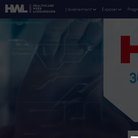
L'évènement
Exposer
Prog
3
D