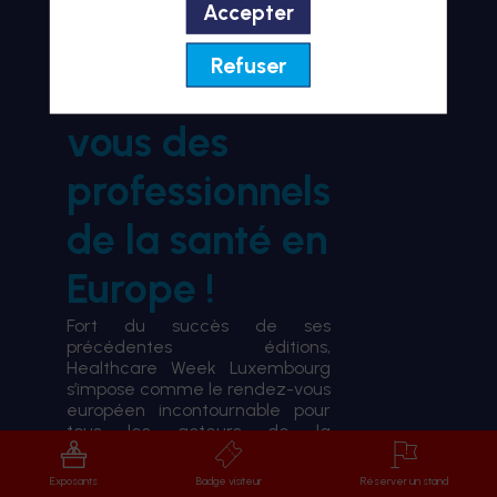
Accepter
BIENVENUE À HWL26
Refuser
le rendez-
vous des
professionnels
de la santé en
Europe !
Fort du succès de ses
précédentes éditions,
Healthcare Week Luxembourg
s’impose comme le rendez-vous
européen incontournable pour
tous les acteurs de la
transformation du système de
santé.
Exposants
Badge visiteur
Réserver un stand