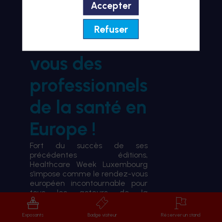
Accepter
BIENVENUE À HWL26
Refuser
le rendez-
vous des
professionnels
de la santé en
Europe !
Fort du succès de ses
précédentes éditions,
Healthcare Week Luxembourg
s’impose comme le rendez-vous
européen incontournable pour
tous les acteurs de la
transformation du système de
santé.
Exposants
Badge visiteur
Réserver un stand