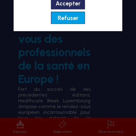
Accepter
BIENVENUE À HWL26
Refuser
le rendez-
vous des
professionnels
de la santé en
Europe !
Fort du succès de ses
précédentes éditions,
Healthcare Week Luxembourg
s’impose comme le rendez-vous
européen incontournable pour
tous les acteurs de la
transformation du système de
santé.
Exposants
Badge visiteur
Réserver un stand