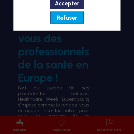
Accepter
BIENVENUE À HWL26
Refuser
le rendez-
vous des
professionnels
de la santé en
Europe !
Fort du succès de ses
précédentes éditions,
Healthcare Week Luxembourg
s’impose comme le rendez-vous
européen incontournable pour
tous les acteurs de la
transformation du système de
santé.
Exposants
Badge visiteur
Réserver un stand