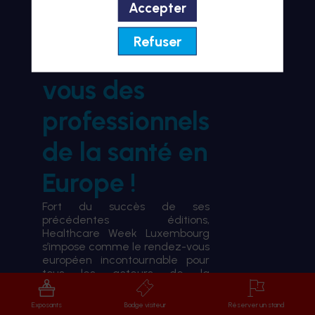
Accepter
BIENVENUE À HWL26
Refuser
le rendez-
vous des
professionnels
de la santé en
Europe !
Fort du succès de ses
précédentes éditions,
Healthcare Week Luxembourg
s’impose comme le rendez-vous
européen incontournable pour
tous les acteurs de la
transformation du système de
santé.
Exposants
Badge visiteur
Réserver un stand