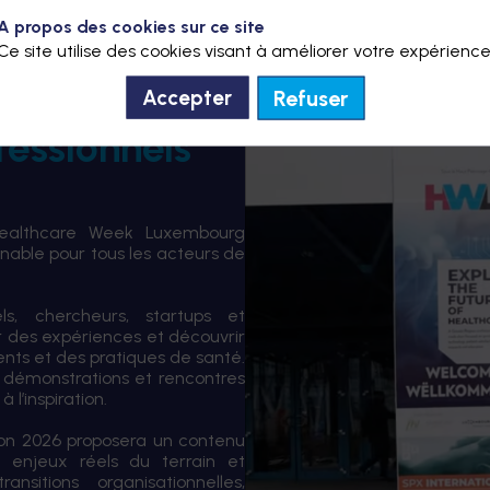
A propos des cookies sur ce site
Ce site utilise des cookies visant à améliorer votre expérience
Refuser
Accepter
fessionnels
Healthcare Week Luxembourg
able pour tous les acteurs de
els, chercheurs, startups et
er des expériences et découvrir
ents et des pratiques de santé.
 démonstrations et rencontres
 l’inspiration.
tion 2026 proposera un contenu
 enjeux réels du terrain et
sitions organisationnelles,