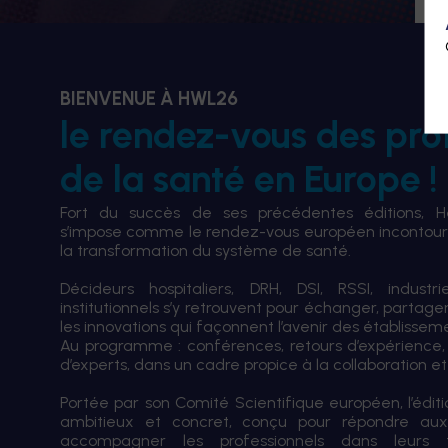
BIENVENUE À HWL26
le rendez-vous des pro
de la santé en Europe !
Fort du succès de ses précédentes éditions, 
s’impose comme le rendez-vous européen incontourn
la transformation du système de santé.
Décideurs hospitaliers, DRH, DSI, RSSI, industri
institutionnels s’y retrouvent pour échanger, partag
les innovations qui façonnent l’avenir des établissem
Au programme : conférences, retours d’expérience,
d’experts, dans un cadre propice à la collaboration et à
Portée par son Comité Scientifique européen, l’édi
ambitieux et concret, conçu pour répondre aux
accompagner les professionnels dans leurs tran