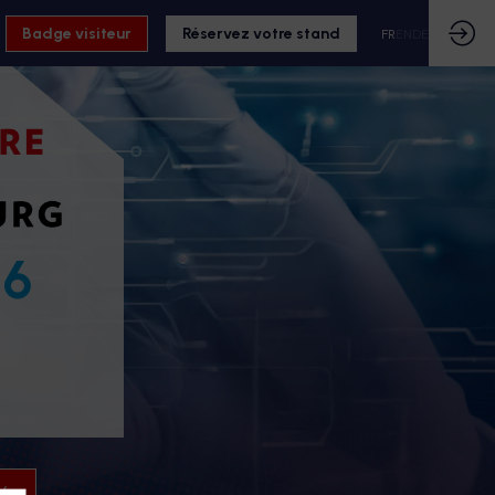
Badge visiteur
Réservez votre stand
FR
EN
DE
26
26