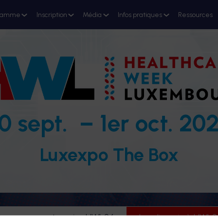
ramme
Inscription
Média
Infos pratiques
Ressources
0 sept. – 1er oct. 20
Luxexpo The Box
evenez partenaire HWL26
Je m'inscris à HWL