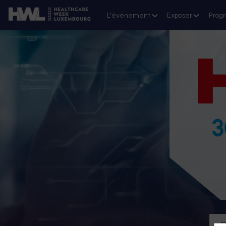
L'évènement
Exposer
Prog
3
D