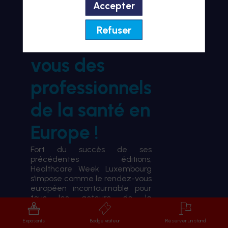
Accepter
BIENVENUE À HWL26
Refuser
le rendez-
vous des
professionnels
de la santé en
Europe !
Fort du succès de ses
précédentes éditions,
Healthcare Week Luxembourg
s’impose comme le rendez-vous
européen incontournable pour
tous les acteurs de la
transformation du système de
santé.
Exposants
Badge visiteur
Réserver un stand