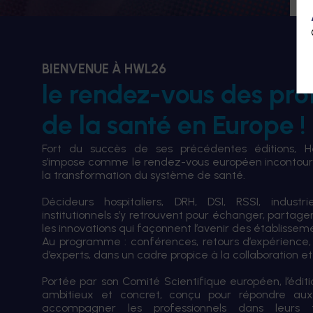
BIENVENUE À HWL26
le rendez-vous des pro
de la santé en Europe !
Fort du succès de ses précédentes éditions, 
s’impose comme le rendez-vous européen incontourn
la transformation du système de santé.
Décideurs hospitaliers, DRH, DSI, RSSI, industri
institutionnels s’y retrouvent pour échanger, partag
les innovations qui façonnent l’avenir des établissem
Au programme : conférences, retours d’expérience,
d’experts, dans un cadre propice à la collaboration et à
Portée par son Comité Scientifique européen, l’édi
ambitieux et concret, conçu pour répondre aux
accompagner les professionnels dans leurs tran