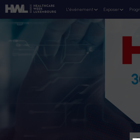
L'évènement
Exposer
Prog
3
D