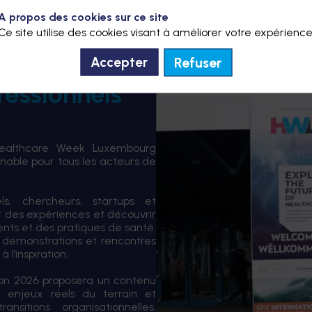
A propos des cookies sur ce site
Ce site utilise des cookies visant à améliorer votre expérience
Refuser
Accepter
fessionnels
Healthcare Week Luxembourg
able pour tous les acteurs de
els, chercheurs, startups et
er des expériences et découvrir
ents et des pratiques de santé.
 démonstrations et rencontres
 l’inspiration.
tion 2026 proposera un contenu
 enjeux réels du terrain et
sitions organisationnelles,