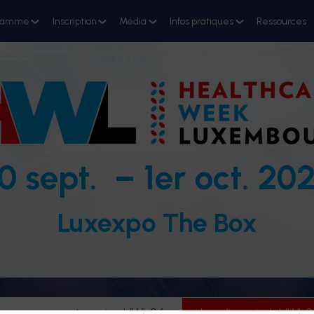
ramme
Inscription
Média
Infos pratiques
Ressources
0 sept. – 1er oct. 20
Luxexpo The Box
evenez partenaire HWL26
Je m'inscris à HWL