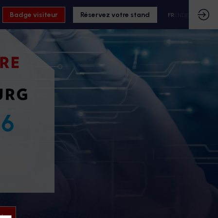
Badge visiteur
Réservez votre stand
FR
EN
DE
26
26