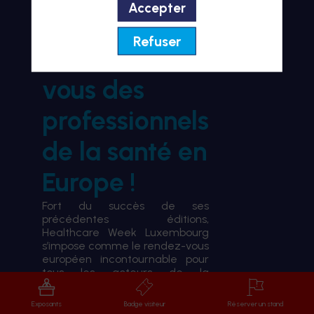
Accepter
BIENVENUE À HWL26
Refuser
le rendez-
vous des
professionnels
de la santé en
Europe !
Fort du succès de ses
précédentes éditions,
Healthcare Week Luxembourg
s’impose comme le rendez-vous
européen incontournable pour
tous les acteurs de la
transformation du système de
santé.
Exposants
Badge visiteur
Réserver un stand