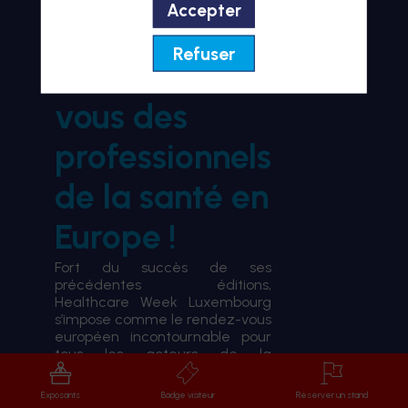
Accepter
BIENVENUE À HWL26
Refuser
le rendez-
vous des
professionnels
de la santé en
Europe !
Fort du succès de ses
précédentes éditions,
Healthcare Week Luxembourg
s’impose comme le rendez-vous
européen incontournable pour
tous les acteurs de la
transformation du système de
santé.
Exposants
Badge visiteur
Réserver un stand