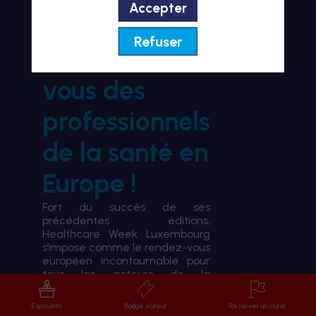
Accepter
BIENVENUE À HWL26
Refuser
le rendez-
vous des
professionnels
de la santé en
Europe !
Fort du succès de ses
précédentes éditions,
Healthcare Week Luxembourg
s’impose comme le rendez-vous
européen incontournable pour
tous les acteurs de la
transformation du système de
santé.
Exposants
Badge visiteur
Réserver un stand