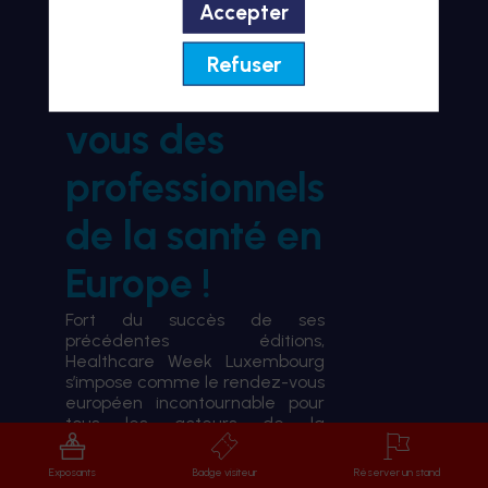
Accepter
BIENVENUE À HWL26
Refuser
le rendez-
vous des
professionnels
de la santé en
Europe !
Fort du succès de ses
précédentes éditions,
Healthcare Week Luxembourg
s’impose comme le rendez-vous
européen incontournable pour
tous les acteurs de la
transformation du système de
santé.
Exposants
Badge visiteur
Réserver un stand