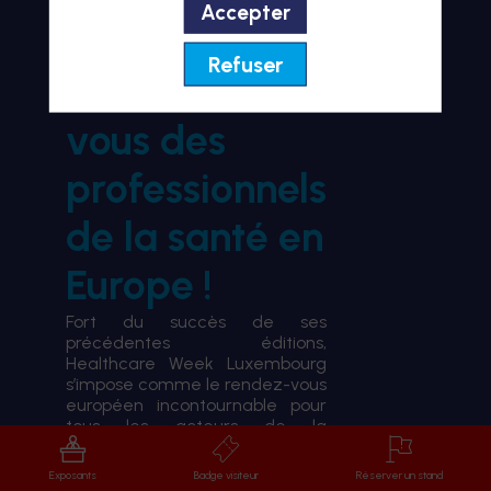
Accepter
BIENVENUE À HWL26
Refuser
le rendez-
vous des
professionnels
de la santé en
Europe !
Fort du succès de ses
précédentes éditions,
Healthcare Week Luxembourg
s’impose comme le rendez-vous
européen incontournable pour
tous les acteurs de la
transformation du système de
santé.
Exposants
Badge visiteur
Réserver un stand