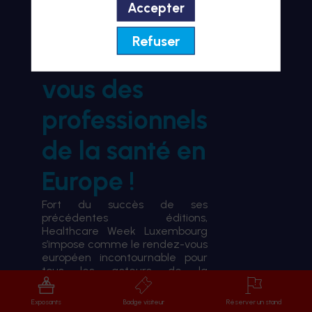
Accepter
BIENVENUE À HWL26
Refuser
le rendez-
vous des
professionnels
de la santé en
Europe !
Fort du succès de ses
précédentes éditions,
Healthcare Week Luxembourg
s’impose comme le rendez-vous
européen incontournable pour
tous les acteurs de la
transformation du système de
santé.
Exposants
Badge visiteur
Réserver un stand