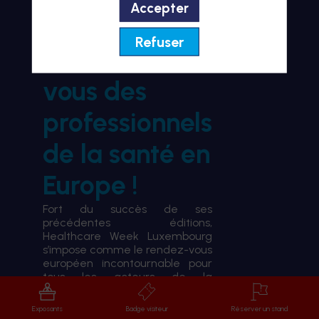
Accepter
BIENVENUE À HWL26
Refuser
le rendez-
vous des
professionnels
de la santé en
Europe !
Fort du succès de ses
précédentes éditions,
Healthcare Week Luxembourg
s’impose comme le rendez-vous
européen incontournable pour
tous les acteurs de la
transformation du système de
santé.
Exposants
Badge visiteur
Réserver un stand