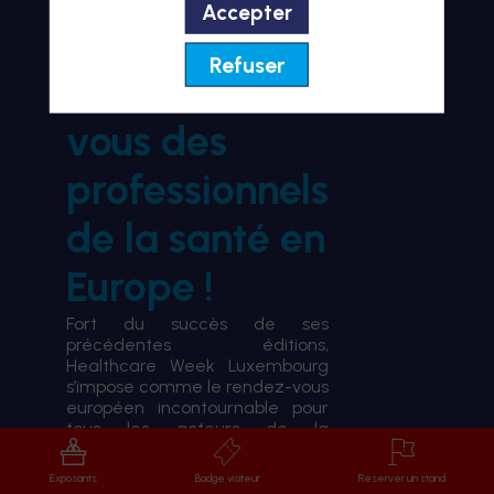
Accepter
BIENVENUE À HWL26
Refuser
le rendez-
vous des
professionnels
de la santé en
Europe !
Fort du succès de ses
précédentes éditions,
Healthcare Week Luxembourg
s’impose comme le rendez-vous
européen incontournable pour
tous les acteurs de la
transformation du système de
santé.
Exposants
Badge visiteur
Réserver un stand