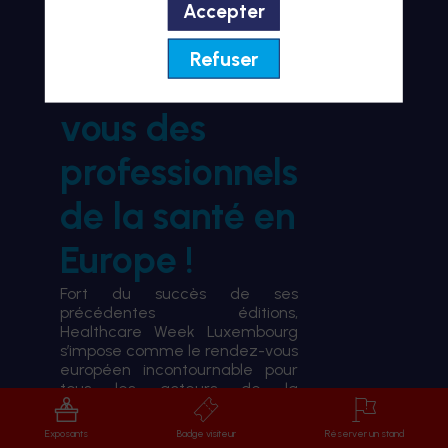
Accepter
BIENVENUE À HWL26
Refuser
le rendez-
vous des
professionnels
de la santé en
Europe !
Fort du succès de ses
précédentes éditions,
Healthcare Week Luxembourg
s’impose comme le rendez-vous
européen incontournable pour
tous les acteurs de la
transformation du système de
santé.
Exposants
Badge visiteur
Réserver un stand