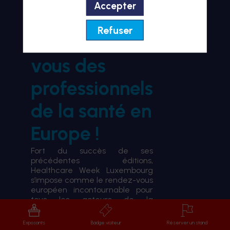
Accepter
BIENVENUE À HWL26
Refuser
le rendez-
vous des
professionnels
de la santé en
Europe !
Fort du succès de ses
précédentes éditions,
Healthcare Week Luxembourg
s’impose comme le rendez-vous
européen incontournable pour
tous les acteurs de la
transformation du système de
santé.
Exposants
Badge visiteur
Réserver un stand