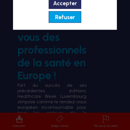
Accepter
BIENVENUE À HWL26
Refuser
le rendez-
vous des
professionnels
de la santé en
Europe !
Fort du succès de ses
précédentes éditions,
Healthcare Week Luxembourg
s’impose comme le rendez-vous
européen incontournable pour
tous les acteurs de la
transformation du système de
santé.
Exposants
Badge visiteur
Réserver un stand