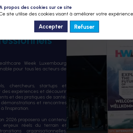
A propos des cookies sur ce site
Ce site utilise des cookies visant à améliorer votre expérience
Refuser
Accepter
fessionnels
Healthcare Week Luxembourg
able pour tous les acteurs de
els, chercheurs, startups et
er des expériences et découvrir
ents et des pratiques de santé.
 démonstrations et rencontres
 l’inspiration.
tion 2026 proposera un contenu
 enjeux réels du terrain et
sitions organisationnelles,