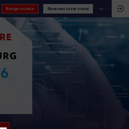
Badge visiteur
Réservez votre stand
FR
EN
DE
26
26