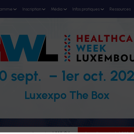
ramme
Inscription
Média
Infos pratiques
Ressources
0 sept. – 1er oct. 20
Luxexpo The Box
evenez partenaire HWL26
Je m'inscris à HWL