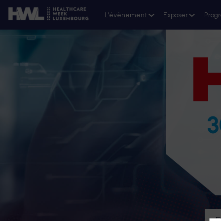
L'évènement
Exposer
Prog
3
D