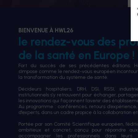
BIENVENUE À HWL26
le rendez-vous des pro
de la santé en Europe !
Fort du succès de ses précédentes éditions, 
s’impose comme le rendez-vous européen incontourn
la transformation du système de santé.
Décideurs hospitaliers, DRH, DSI, RSSI, industri
institutionnels s’y retrouvent pour échanger, partag
les innovations qui façonnent l’avenir des établissem
Au programme : conférences, retours d’expérience,
d’experts, dans un cadre propice à la collaboration et à
Portée par son Comité Scientifique européen, l’édi
ambitieux et concret, conçu pour répondre aux
accompagner les professionnels dans leurs tran