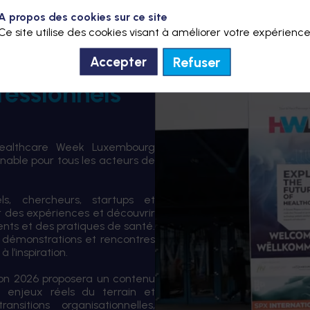
A propos des cookies sur ce site
Ce site utilise des cookies visant à améliorer votre expérience
Refuser
Accepter
fessionnels
Healthcare Week Luxembourg
able pour tous les acteurs de
els, chercheurs, startups et
er des expériences et découvrir
ents et des pratiques de santé.
 démonstrations et rencontres
 l’inspiration.
tion 2026 proposera un contenu
 enjeux réels du terrain et
sitions organisationnelles,