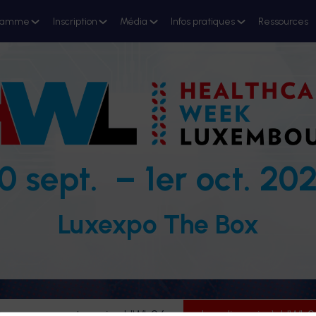
ramme
Inscription
Média
Infos pratiques
Ressources
0 sept. – 1er oct. 20
Luxexpo The Box
evenez partenaire HWL26
Je m'inscris à HWL