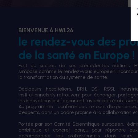
BIENVENUE À HWL26
le rendez-vous des pro
de la santé en Europe !
Fort du succès de ses précédentes éditions, 
s’impose comme le rendez-vous européen incontourn
la transformation du système de santé.
Décideurs hospitaliers, DRH, DSI, RSSI, industri
institutionnels s’y retrouvent pour échanger, partag
les innovations qui façonnent l’avenir des établissem
Au programme : conférences, retours d’expérience,
d’experts, dans un cadre propice à la collaboration et à
Portée par son Comité Scientifique européen, l’édi
ambitieux et concret, conçu pour répondre aux
accompagner les professionnels dans leurs tran