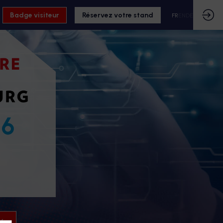
Badge visiteur
Réservez votre stand
FR
EN
DE
26
26