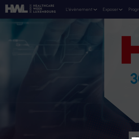
L'évènement
Exposer
Prog
3
D