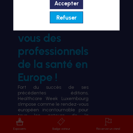
Accepter
BIENVENUE À HWL26
Refuser
le rendez-
vous des
professionnels
de la santé en
Europe !
Fort du succès de ses
précédentes éditions,
Healthcare Week Luxembourg
s’impose comme le rendez-vous
européen incontournable pour
tous les acteurs de la
transformation du système de
santé.
Exposants
Badge visiteur
Réserver un stand