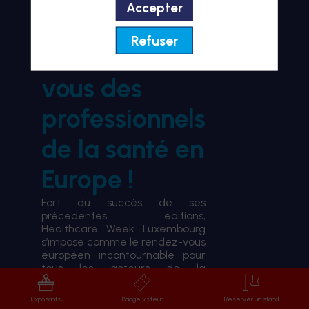
Accepter
BIENVENUE À HWL26
Refuser
le rendez-
vous des
professionnels
de la santé en
Europe !
Fort du succès de ses
précédentes éditions,
Healthcare Week Luxembourg
s’impose comme le rendez-vous
européen incontournable pour
tous les acteurs de la
transformation du système de
santé.
Exposants
Badge visiteur
Réserver un stand