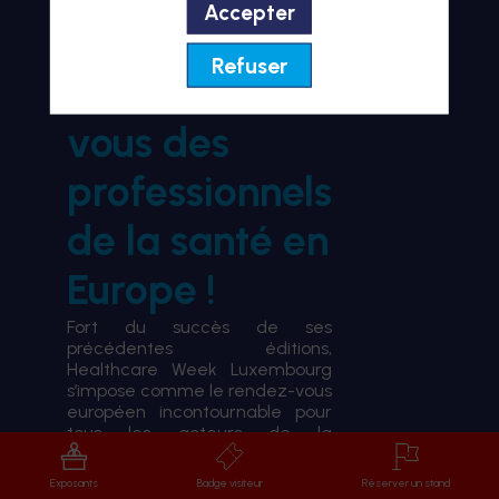
Accepter
BIENVENUE À HWL26
Refuser
le rendez-
vous des
professionnels
de la santé en
Europe !
Fort du succès de ses
précédentes éditions,
Healthcare Week Luxembourg
s’impose comme le rendez-vous
européen incontournable pour
tous les acteurs de la
transformation du système de
santé.
Exposants
Badge visiteur
Réserver un stand