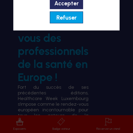
Accepter
BIENVENUE À HWL26
Refuser
le rendez-
vous des
professionnels
de la santé en
Europe !
Fort du succès de ses
précédentes éditions,
Healthcare Week Luxembourg
s’impose comme le rendez-vous
européen incontournable pour
tous les acteurs de la
transformation du système de
santé.
Exposants
Badge visiteur
Réserver un stand