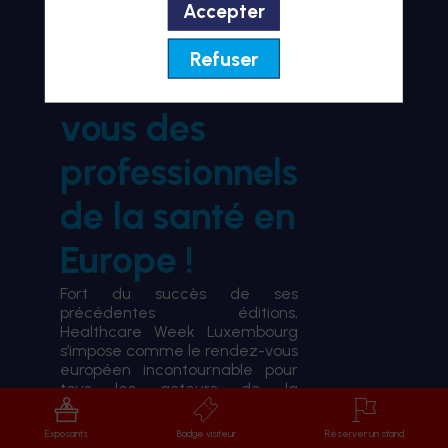
Accepter
BIENVENUE À HWL26
Refuser
le rendez-
vous des
professionnels
de la santé en
Europe !
Fort du succès de ses
précédentes éditions,
Healthcare Week Luxembourg
s’impose comme le rendez-vous
européen incontournable pour
tous les acteurs de la
transformation du système de
santé.
Exposants
Badge visiteur
Réserver un stand