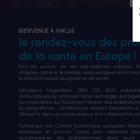
BIENVENUE À HWL26
le rendez-vous des pro
de la santé en Europe !
Fort du succès de ses précédentes éditions, 
s’impose comme le rendez-vous européen incontourn
la transformation du système de santé.
Décideurs hospitaliers, DRH, DSI, RSSI, industri
institutionnels s’y retrouvent pour échanger, partag
les innovations qui façonnent l’avenir des établissem
Au programme : conférences, retours d’expérience,
d’experts, dans un cadre propice à la collaboration et à
Portée par son Comité Scientifique européen, l’édi
ambitieux et concret, conçu pour répondre aux
accompagner les professionnels dans leurs tran