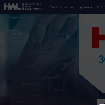
L'évènement
Exposer
Prog
3
D