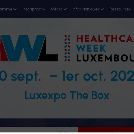
ramme
Inscription
Média
Infos pratiques
Ressources
0 sept. – 1er oct. 20
Luxexpo The Box
evenez partenaire HWL26
Je m'inscris à HWL