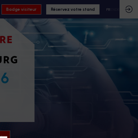
Badge visiteur
Réservez votre stand
FR
EN
DE
26
26