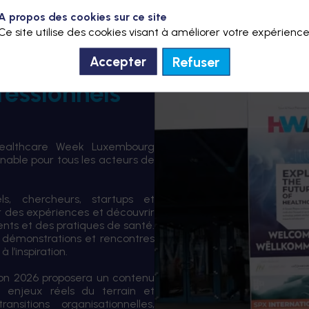
A propos des cookies sur ce site
Ce site utilise des cookies visant à améliorer votre expérience
Refuser
Accepter
fessionnels
Healthcare Week Luxembourg
able pour tous les acteurs de
els, chercheurs, startups et
er des expériences et découvrir
ents et des pratiques de santé.
 démonstrations et rencontres
 l’inspiration.
tion 2026 proposera un contenu
 enjeux réels du terrain et
sitions organisationnelles,