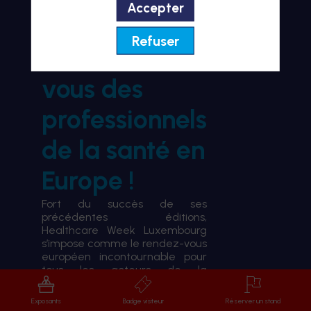
Accepter
BIENVENUE À HWL26
Refuser
le rendez-
vous des
professionnels
de la santé en
Europe !
Fort du succès de ses
précédentes éditions,
Healthcare Week Luxembourg
s’impose comme le rendez-vous
européen incontournable pour
tous les acteurs de la
transformation du système de
santé.
Exposants
Badge visiteur
Réserver un stand