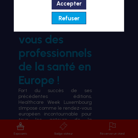
Accepter
BIENVENUE À HWL26
Refuser
le rendez-
vous des
professionnels
de la santé en
Europe !
Fort du succès de ses
précédentes éditions,
Healthcare Week Luxembourg
s’impose comme le rendez-vous
européen incontournable pour
tous les acteurs de la
transformation du système de
santé.
Exposants
Badge visiteur
Réserver un stand