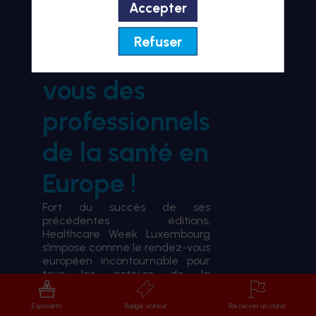
Accepter
BIENVENUE À HWL26
Refuser
le rendez-
vous des
professionnels
de la santé en
Europe !
Fort du succès de ses
précédentes éditions,
Healthcare Week Luxembourg
s’impose comme le rendez-vous
européen incontournable pour
tous les acteurs de la
transformation du système de
santé.
Exposants
Badge visiteur
Réserver un stand