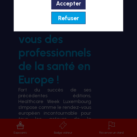
Accepter
BIENVENUE À HWL26
Refuser
le rendez-
vous des
professionnels
de la santé en
Europe !
Fort du succès de ses
précédentes éditions,
Healthcare Week Luxembourg
s’impose comme le rendez-vous
européen incontournable pour
tous les acteurs de la
transformation du système de
santé.
Exposants
Badge visiteur
Réserver un stand