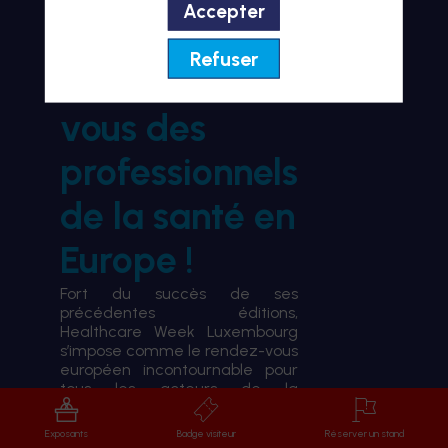
Accepter
BIENVENUE À HWL26
Refuser
le rendez-
vous des
professionnels
de la santé en
Europe !
Fort du succès de ses
précédentes éditions,
Healthcare Week Luxembourg
s’impose comme le rendez-vous
européen incontournable pour
tous les acteurs de la
transformation du système de
santé.
Exposants
Badge visiteur
Réserver un stand