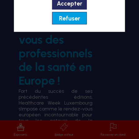
Accepter
BIENVENUE À HWL26
Refuser
le rendez-
vous des
professionnels
de la santé en
Europe !
Fort du succès de ses
précédentes éditions,
Healthcare Week Luxembourg
s’impose comme le rendez-vous
européen incontournable pour
tous les acteurs de la
transformation du système de
santé.
Exposants
Badge visiteur
Réserver un stand