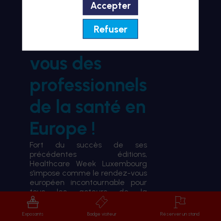
Accepter
BIENVENUE À HWL26
Refuser
le rendez-
vous des
professionnels
de la santé en
Europe !
Fort du succès de ses
précédentes éditions,
Healthcare Week Luxembourg
s’impose comme le rendez-vous
européen incontournable pour
tous les acteurs de la
transformation du système de
santé.
Exposants
Badge visiteur
Réserver un stand