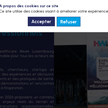
A propos des cookies sur ce site
Ce site utilise des cookies visant à améliorer votre expérience
Refuser
Accepter
fessionnels
Healthcare Week Luxembourg
able pour tous les acteurs de
els, chercheurs, startups et
er des expériences et découvrir
ents et des pratiques de santé.
 démonstrations et rencontres
 l’inspiration.
tion 2026 proposera un contenu
 enjeux réels du terrain et
sitions organisationnelles,