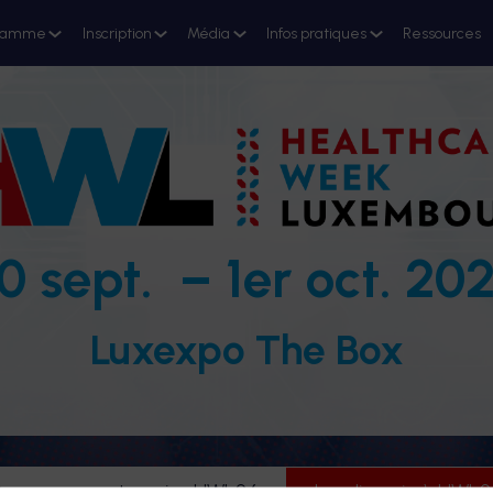
ramme
Inscription
Média
Infos pratiques
Ressources
0 sept. – 1er oct. 20
Luxexpo The Box
evenez partenaire HWL26
Je m'inscris à HWL