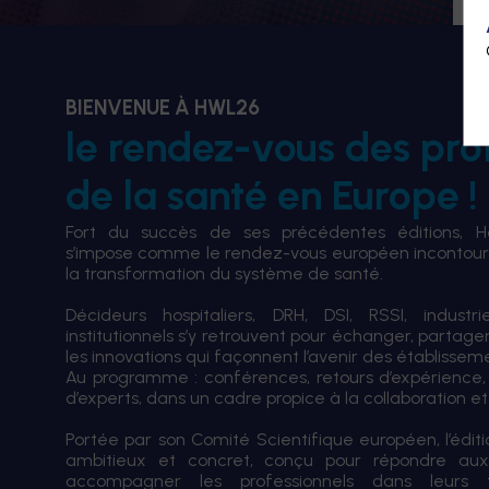
BIENVENUE À HWL26
le rendez-vous des pro
de la santé en Europe !
Fort du succès de ses précédentes éditions, 
s’impose comme le rendez-vous européen incontourn
la transformation du système de santé.
Décideurs hospitaliers, DRH, DSI, RSSI, industri
institutionnels s’y retrouvent pour échanger, partag
les innovations qui façonnent l’avenir des établissem
Au programme : conférences, retours d’expérience,
d’experts, dans un cadre propice à la collaboration et à
Portée par son Comité Scientifique européen, l’édi
ambitieux et concret, conçu pour répondre aux
accompagner les professionnels dans leurs tran