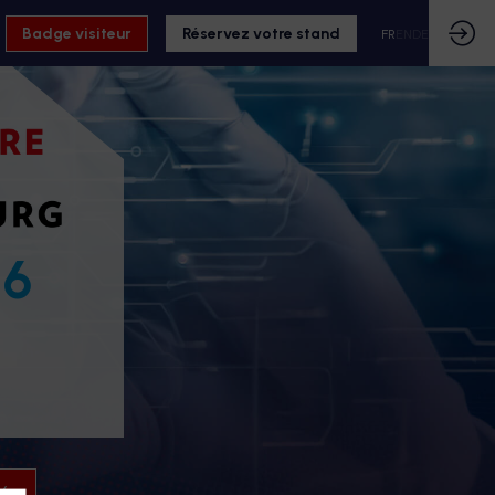
Badge visiteur
Réservez votre stand
FR
EN
DE
26
26