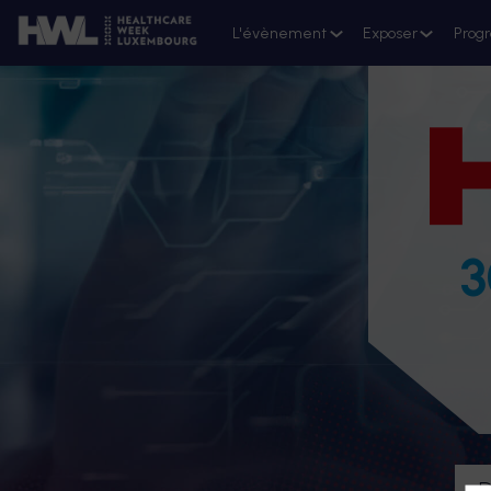
L'évènement
Exposer
Prog
3
D