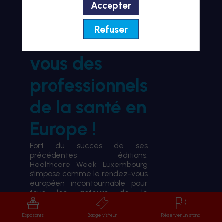
Accepter
BIENVENUE À HWL26
Refuser
le rendez-
vous des
professionnels
de la santé en
Europe !
Fort du succès de ses
précédentes éditions,
Healthcare Week Luxembourg
s’impose comme le rendez-vous
européen incontournable pour
tous les acteurs de la
transformation du système de
santé.
Exposants
Badge visiteur
Réserver un stand