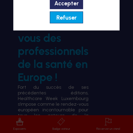
Accepter
BIENVENUE À HWL26
Refuser
le rendez-
vous des
professionnels
de la santé en
Europe !
Fort du succès de ses
précédentes éditions,
Healthcare Week Luxembourg
s’impose comme le rendez-vous
européen incontournable pour
tous les acteurs de la
transformation du système de
santé.
Exposants
Badge visiteur
Réserver un stand