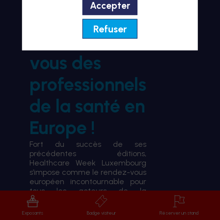
Accepter
BIENVENUE À HWL26
Refuser
le rendez-
vous des
professionnels
de la santé en
Europe !
Fort du succès de ses
précédentes éditions,
Healthcare Week Luxembourg
s’impose comme le rendez-vous
européen incontournable pour
tous les acteurs de la
transformation du système de
santé.
Exposants
Badge visiteur
Réserver un stand