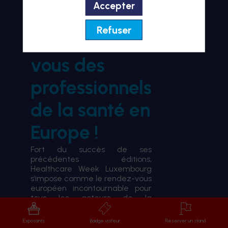
Accepter
BIENVENUE À HWL26
Refuser
le rendez-
vous des
professionnels
de la santé en
Europe !
Fort du succès de ses
précédentes éditions,
Healthcare Week Luxembourg
s’impose comme le rendez-vous
européen incontournable pour
tous les acteurs de la
transformation du système de
santé.
Exposants
Badge visiteur
Réserver un stand