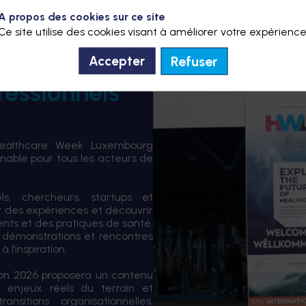
A propos des cookies sur ce site
Ce site utilise des cookies visant à améliorer votre expérience
Refuser
Accepter
fessionnels
Healthcare Week Luxembourg
able pour tous les acteurs de
els, chercheurs, startups et
er des expériences et découvrir
ents et des pratiques de santé.
 démonstrations et rencontres
 l’inspiration.
tion 2026 proposera un contenu
 enjeux réels du terrain et
sitions organisationnelles,