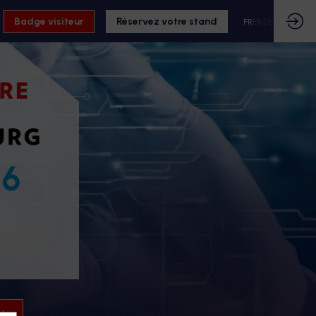
Badge visiteur
Réservez votre stand
FR
EN
DE
26
26