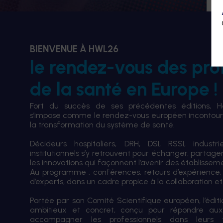
BIENVENUE À HWL26
le rendez-vous des pro
de la santé en Europe !
Fort du succès de ses précédentes éditions, 
s’impose comme le rendez-vous européen incontourn
la transformation du système de santé.
Décideurs hospitaliers, DRH, DSI, RSSI, industri
institutionnels s’y retrouvent pour échanger, partag
les innovations qui façonnent l’avenir des établissem
Au programme : conférences, retours d’expérience,
d’experts, dans un cadre propice à la collaboration et à
Portée par son Comité Scientifique européen, l’édi
ambitieux et concret, conçu pour répondre aux
accompagner les professionnels dans leurs tran