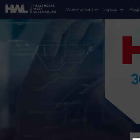
L'évènement
Exposer
Prog
3
D