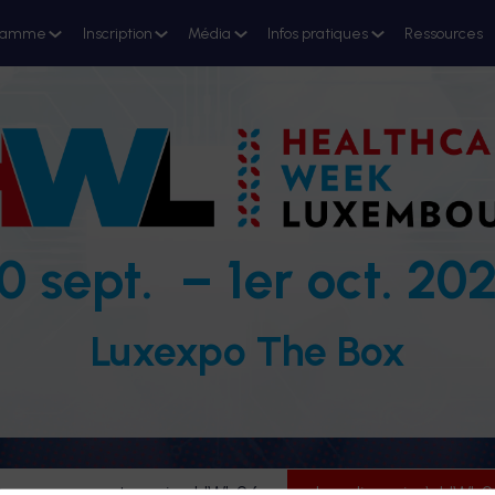
ramme
Inscription
Média
Infos pratiques
Ressources
0 sept. – 1er oct. 20
Luxexpo The Box
evenez partenaire HWL26
Je m'inscris à HWL