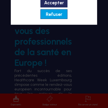
Accepter
BIENVENUE À HWL26
Refuser
le rendez-
vous des
professionnels
de la santé en
Europe !
Fort du succès de ses
précédentes éditions,
Healthcare Week Luxembourg
s’impose comme le rendez-vous
européen incontournable pour
tous les acteurs de la
transformation du système de
santé.
Exposants
Badge visiteur
Réserver un stand