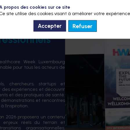
A propos des cookies sur ce site
Ce site utilise des cookies visant à améliorer votre expérience
Refuser
Accepter
fessionnels
Healthcare Week Luxembourg
able pour tous les acteurs de
els, chercheurs, startups et
er des expériences et découvrir
ents et des pratiques de santé.
 démonstrations et rencontres
 l’inspiration.
tion 2026 proposera un contenu
 enjeux réels du terrain et
sitions organisationnelles,