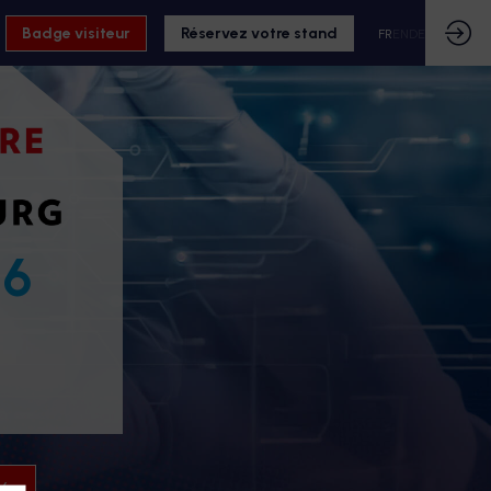
Badge visiteur
Réservez votre stand
FR
EN
DE
26
26