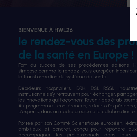
BIENVENUE À HWL26
le rendez-vous des pro
de la santé en Europe !
Fort du succès de ses précédentes éditions, 
s’impose comme le rendez-vous européen incontourn
la transformation du système de santé.
Décideurs hospitaliers, DRH, DSI, RSSI, industri
institutionnels s’y retrouvent pour échanger, partag
les innovations qui façonnent l’avenir des établissem
Au programme : conférences, retours d’expérience,
d’experts, dans un cadre propice à la collaboration et à
Portée par son Comité Scientifique européen, l’édi
ambitieux et concret, conçu pour répondre aux
accompagner les professionnels dans leurs tran