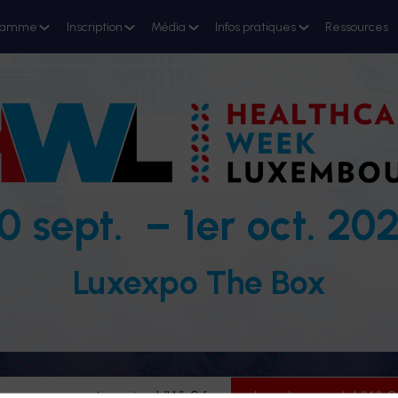
ramme
Inscription
Média
Infos pratiques
Ressources
0 sept. – 1er oct. 20
Luxexpo The Box
evenez partenaire HWL26
Je m'inscris à HWL