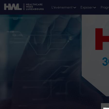
L'évènement
Exposer
Prog
3
D