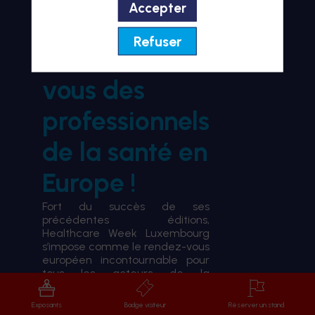
Accepter
BIENVENUE À HWL26
Refuser
le rendez-
vous des
professionnels
de la santé en
Europe !
Fort du succès de ses
précédentes éditions,
Healthcare Week Luxembourg
s’impose comme le rendez-vous
européen incontournable pour
tous les acteurs de la
transformation du système de
santé.
Exposants
Badge visiteur
Réserver un stand