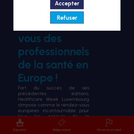
Accepter
BIENVENUE À HWL26
Refuser
le rendez-
vous des
professionnels
de la santé en
Europe !
Fort du succès de ses
précédentes éditions,
Healthcare Week Luxembourg
s’impose comme le rendez-vous
européen incontournable pour
tous les acteurs de la
transformation du système de
santé.
Exposants
Badge visiteur
Réserver un stand